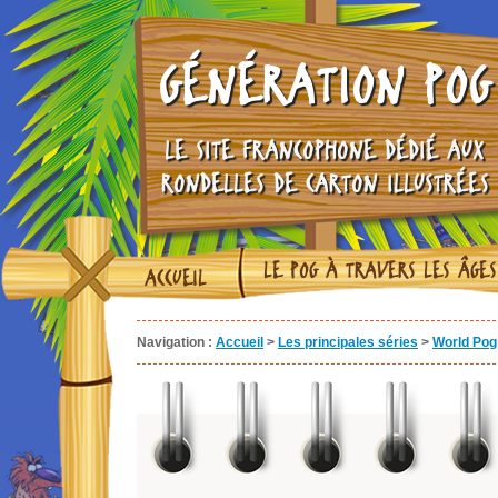
GÉNÉRATION POG
LE SITE FRANCOPHONE DÉDIÉ AUX
RONDELLES DE CARTON ILLUSTRÉES
LE POG À TRAVERS LES ÂGES
ACCUEIL
Navigation :
Accueil
>
Les principales séries
>
World Pog 