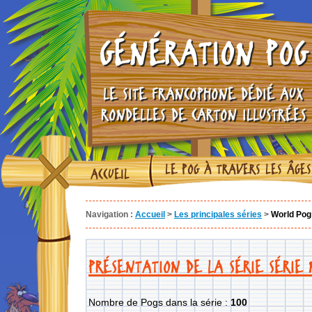
GÉNÉRATION POG
LE SITE FRANCOPHONE DÉDIÉ AUX
RONDELLES DE CARTON ILLUSTRÉES
LE POG À TRAVERS LES ÂGES
ACCUEIL
Navigation :
Accueil
>
Les principales séries
>
World Pog 
PRÉSENTATION DE LA SÉRIE SÉRIE
Nombre de Pogs dans la série :
100