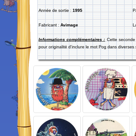
Année de sortie :
1995
P
Fabricant :
Avimage
L
Informations complémentaires :
Cette seconde s
pour originalité d'inclure le mot Pog dans diverses 