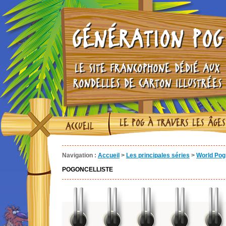
GÉNÉRATION POG
LE SITE FRANCOPHONE DÉDIÉ AUX
RONDELLES DE CARTON ILLUSTRÉES
LE POG À TRAVERS LES ÂGES
ACCUEIL
Navigation :
Accueil
>
Les principales séries
>
World Pog 
POGONCELLISTE