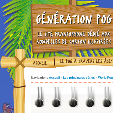
GÉNÉRATION POG
LE SITE FRANCOPHONE DÉDIÉ AUX
RONDELLES DE CARTON ILLUSTRÉES
LE POG À TRAVERS LES ÂGES
ACCUEIL
Navigation :
Accueil
>
Les principales séries
>
World Pog 