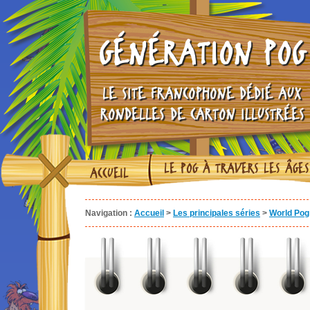
GÉNÉRATION POG
LE SITE FRANCOPHONE DÉDIÉ AUX
RONDELLES DE CARTON ILLUSTRÉES
LE POG À TRAVERS LES ÂGES
ACCUEIL
Navigation :
Accueil
>
Les principales séries
>
World Pog 