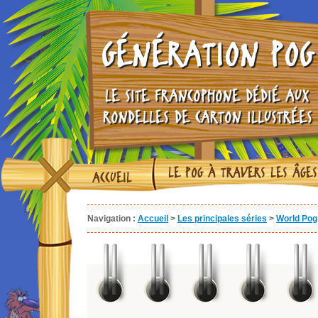
GÉNÉRATION POG
LE SITE FRANCOPHONE DÉDIÉ AUX
RONDELLES DE CARTON ILLUSTRÉES
LE POG À TRAVERS LES ÂGES
ACCUEIL
Navigation :
Accueil
>
Les principales séries
>
World Pog 