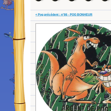
< Pog précédent : n°86 - POG BONHEUR