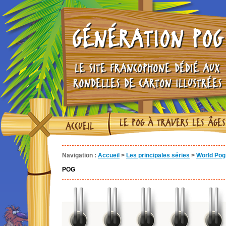
GÉNÉRATION POG
LE SITE FRANCOPHONE DÉDIÉ AUX
RONDELLES DE CARTON ILLUSTRÉES
LE POG À TRAVERS LES ÂGES
ACCUEIL
Navigation :
Accueil
>
Les principales séries
>
World Pog 
POG