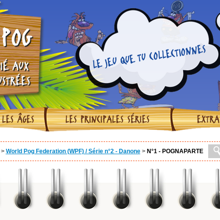
POG
LE JEU QUE TU COLLECTIONNES
IÉ AUX
USTRÉES
 LES ÂGES
LES PRINCIPALES SÉRIES
EXTRA
>
World Pog Federation (WPF) / Série n°2 - Danone
>
N°1 - POGNAPARTE