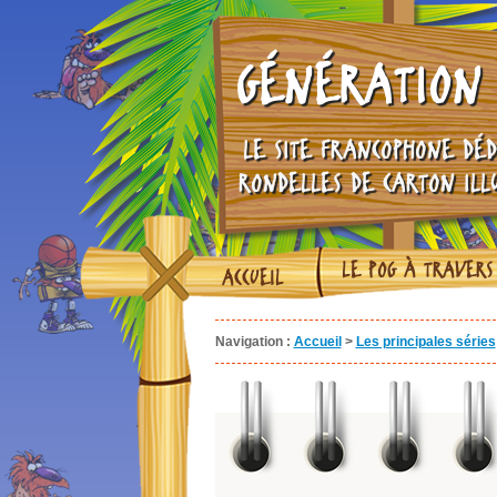
GÉNÉRATION 
LE SITE FRANCOPHONE DÉD
RONDELLES DE CARTON ILL
LE POG À TRAVERS
ACCUEIL
Navigation :
Accueil
>
Les principales séries