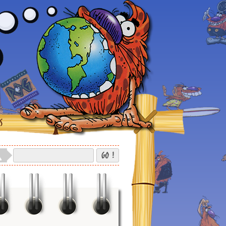
S
GO !