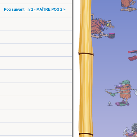
Pog suivant : n°2 - MAÎTRE POG 2 >