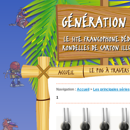
GÉNÉRATION 
LE SITE FRANCOPHONE DÉD
RONDELLES DE CARTON ILL
LE POG À TRAVERS
ACCUEIL
Navigation :
Accueil
>
Les principales séries
1