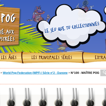
POG
LE JEU QUE TU COLLECTIONNES
IÉ AUX
USTRÉES
 LES ÂGES
LES PRINCIPALES SÉRIES
EXTRA
>
World Pog Federation (WPF) / Série n°2 - Danone
>
N°100 - MAÎTRE POG