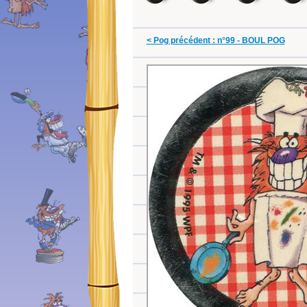
< Pog précédent : n°99 - BOUL POG