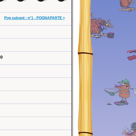
Pog suivant : n°1 - POGNAPARTE >
00