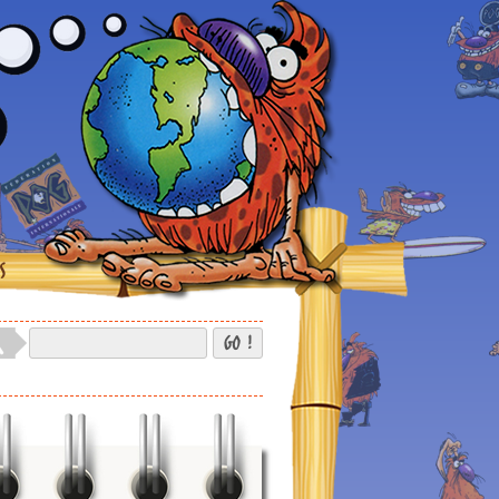
S
GO !