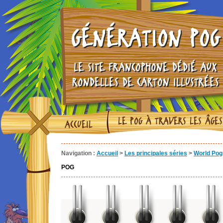
GÉNÉRATION POG
LE SITE FRANCOPHONE DÉDIÉ AUX
RONDELLES DE CARTON ILLUSTRÉES
LE POG À TRAVERS LES ÂGES
ACCUEIL
Navigation :
Accueil
>
Les principales séries
>
World Pog 
POG