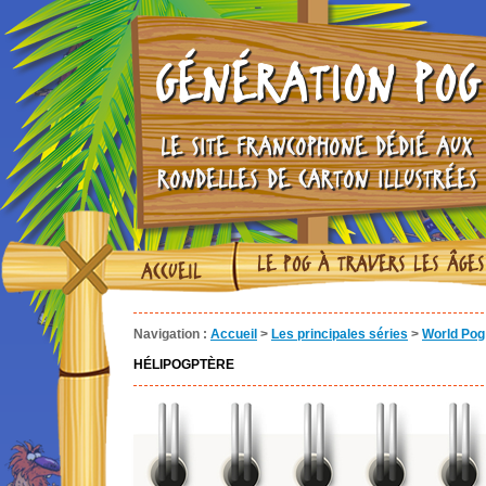
GÉNÉRATION POG
LE SITE FRANCOPHONE DÉDIÉ AUX
RONDELLES DE CARTON ILLUSTRÉES
LE POG À TRAVERS LES ÂGES
ACCUEIL
Navigation :
Accueil
>
Les principales séries
>
World Pog 
HÉLIPOGPTÈRE