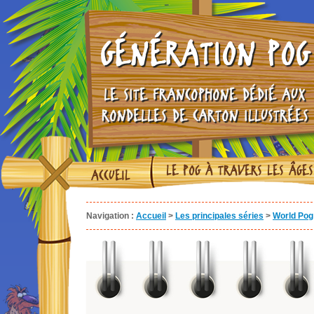
GÉNÉRATION POG
LE SITE FRANCOPHONE DÉDIÉ AUX
RONDELLES DE CARTON ILLUSTRÉES
LE POG À TRAVERS LES ÂGES
ACCUEIL
Navigation :
Accueil
>
Les principales séries
>
World Pog 