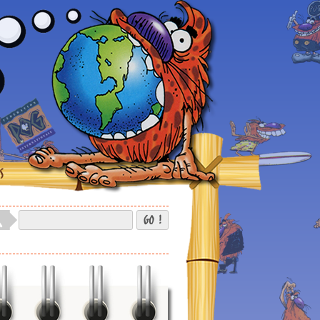
S
GO !