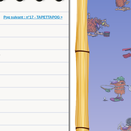
Pog suivant : n°17 - TAPETTAPOG >
0