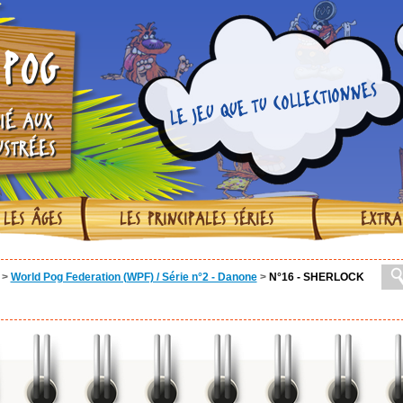
POG
LE JEU QUE TU COLLECTIONNES
IÉ AUX
USTRÉES
 LES ÂGES
LES PRINCIPALES SÉRIES
EXTRA
>
World Pog Federation (WPF) / Série n°2 - Danone
>
N°16 - SHERLOCK