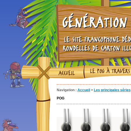
GÉNÉRATION 
LE SITE FRANCOPHONE DÉD
RONDELLES DE CARTON ILL
LE POG À TRAVERS
ACCUEIL
Navigation :
Accueil
>
Les principales séries
POG