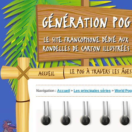
GÉNÉRATION POG
LE SITE FRANCOPHONE DÉDIÉ AUX
RONDELLES DE CARTON ILLUSTRÉES
LE POG À TRAVERS LES ÂGES
ACCUEIL
Navigation :
Accueil
>
Les principales séries
>
World Pog 