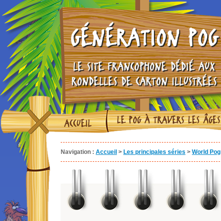
GÉNÉRATION POG
LE SITE FRANCOPHONE DÉDIÉ AUX
RONDELLES DE CARTON ILLUSTRÉES
LE POG À TRAVERS LES ÂGES
ACCUEIL
Navigation :
Accueil
>
Les principales séries
>
World Pog 