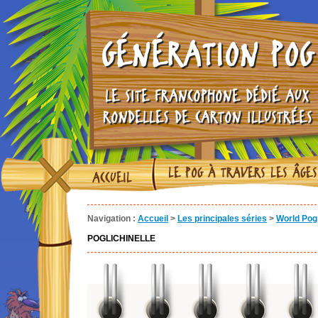
GÉNÉRATION POG
LE SITE FRANCOPHONE DÉDIÉ AUX
RONDELLES DE CARTON ILLUSTRÉES
LE POG À TRAVERS LES ÂGES
ACCUEIL
Navigation :
Accueil
>
Les principales séries
>
World Pog 
POGLICHINELLE