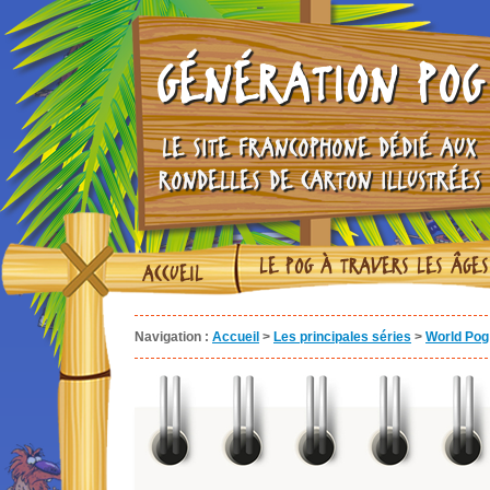
GÉNÉRATION POG
LE SITE FRANCOPHONE DÉDIÉ AUX
RONDELLES DE CARTON ILLUSTRÉES
LE POG À TRAVERS LES ÂGES
ACCUEIL
Navigation :
Accueil
>
Les principales séries
>
World Pog 