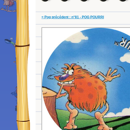
< Pog précédent : n°81 - POG POURRI