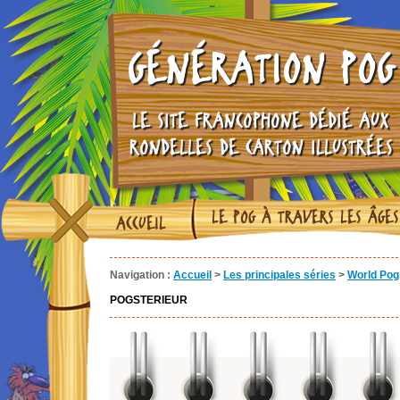
GÉNÉRATION POG
LE SITE FRANCOPHONE DÉDIÉ AUX
RONDELLES DE CARTON ILLUSTRÉES
LE POG À TRAVERS LES ÂGES
ACCUEIL
Navigation :
Accueil
>
Les principales séries
>
World Pog 
POGSTERIEUR