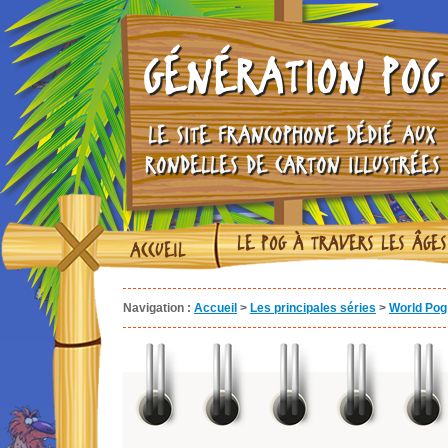
GÉNÉRATION POG
LE SITE FRANCOPHONE DÉDIÉ AUX
RONDELLES DE CARTON ILLUSTRÉES
LE POG À TRAVERS LES ÂGES
ACCUEIL
Navigation :
Accueil
>
Les principales séries
>
World Pog 