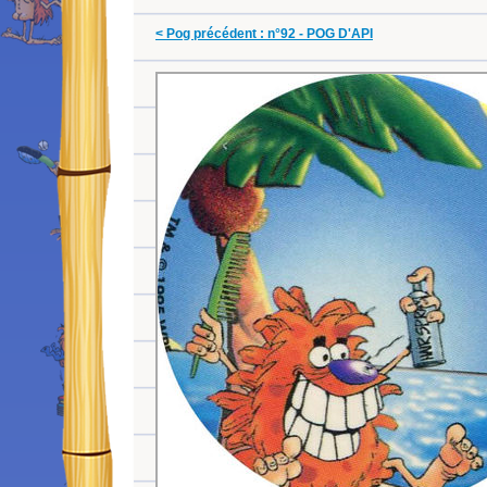
< Pog précédent : n°92 - POG D'API