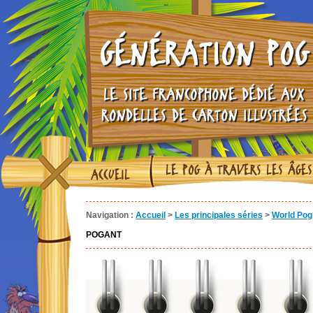
GÉNÉRATION POG
LE SITE FRANCOPHONE DÉDIÉ AUX
RONDELLES DE CARTON ILLUSTRÉES
LE POG À TRAVERS LES ÂGES
ACCUEIL
Navigation :
Accueil
>
Les principales séries
>
World Pog 
POGANT