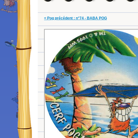
< Pog précédent : n°74 - BABA POG