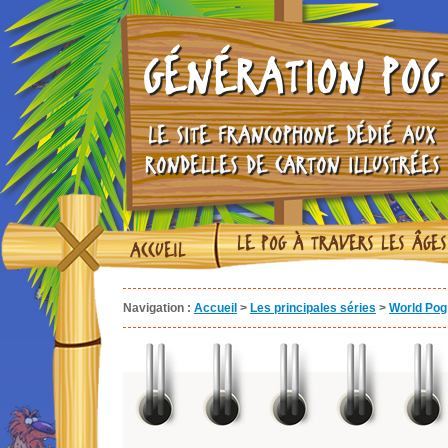
GÉNÉRATION POG
LE SITE FRANCOPHONE DÉDIÉ AUX
RONDELLES DE CARTON ILLUSTRÉES
LE POG À TRAVERS LES ÂGES
ACCUEIL
Navigation :
Accueil
>
Les principales séries
>
World Pog 