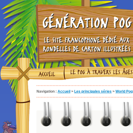
GÉNÉRATION POG
LE SITE FRANCOPHONE DÉDIÉ AUX
RONDELLES DE CARTON ILLUSTRÉES
LE POG À TRAVERS LES ÂGES
ACCUEIL
Navigation :
Accueil
>
Les principales séries
>
World Pog 