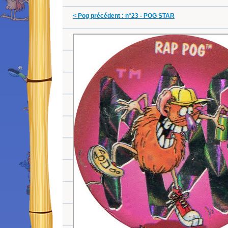
< Pog précédent : n°23 - POG STAR