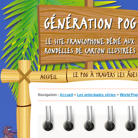
GÉNÉRATION POG
LE SITE FRANCOPHONE DÉDIÉ AUX
RONDELLES DE CARTON ILLUSTRÉES
LE POG À TRAVERS LES ÂGES
ACCUEIL
Navigation :
Accueil
>
Les principales séries
>
World Pog 