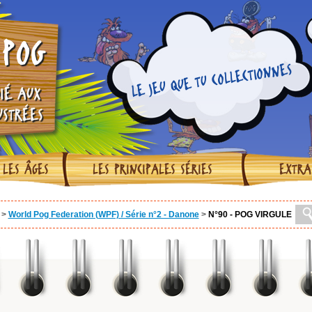
POG
LE JEU QUE TU COLLECTIONNES
IÉ AUX
USTRÉES
 LES ÂGES
LES PRINCIPALES SÉRIES
EXTRA
>
World Pog Federation (WPF) / Série n°2 - Danone
>
N°90 - POG VIRGULE