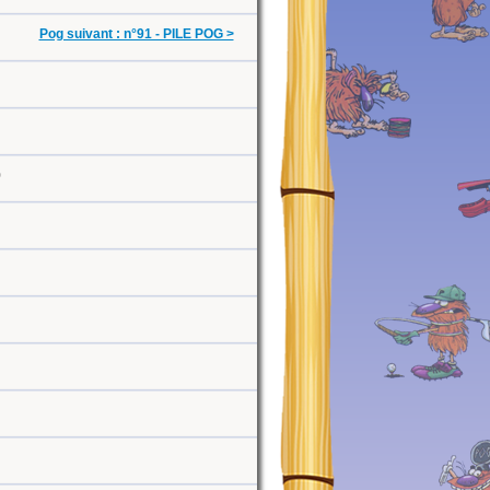
Pog suivant : n°91 - PILE POG >
0