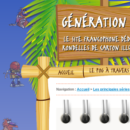
GÉNÉRATION 
LE SITE FRANCOPHONE DÉD
RONDELLES DE CARTON ILL
LE POG À TRAVERS
ACCUEIL
Navigation :
Accueil
>
Les principales séries