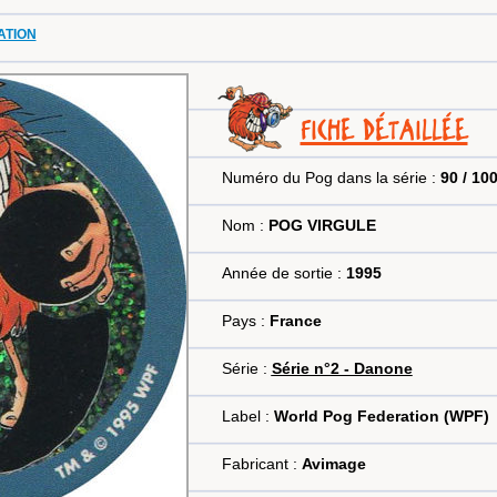
MATION
FICHE DÉTAILLÉE
Numéro du Pog dans la série :
90 / 10
Nom :
POG VIRGULE
Année de sortie :
1995
Pays :
France
Série :
Série n°2 - Danone
Label :
World Pog Federation (WPF)
Fabricant :
Avimage