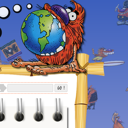
S
GO !