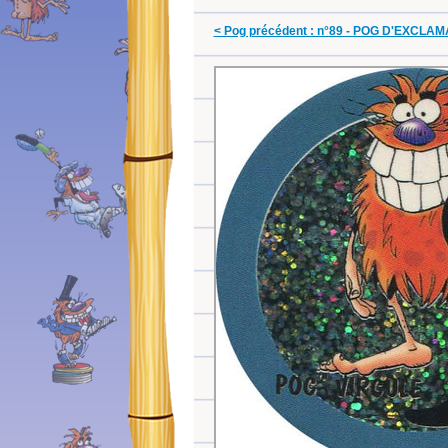
< Pog précédent : n°89 - POG D'EXCLA