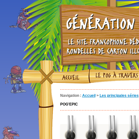
GÉNÉRATION 
LE SITE FRANCOPHONE DÉD
RONDELLES DE CARTON ILL
LE POG À TRAVERS
ACCUEIL
Navigation :
Accueil
>
Les principales séries
POG'EPIC