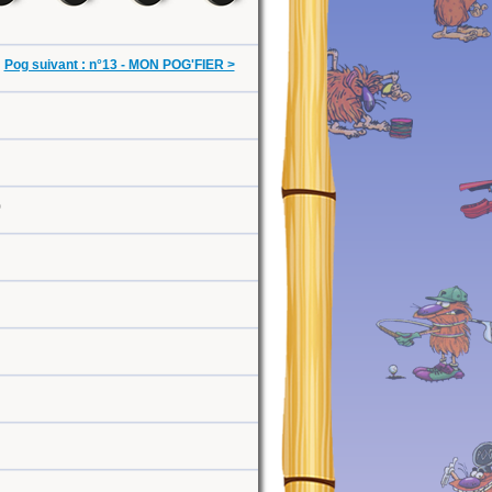
Pog suivant : n°13 - MON POG'FIER >
0