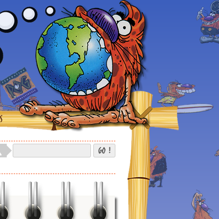
S
GO !