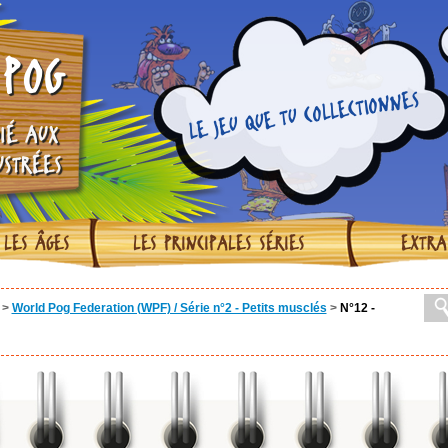
POG
LE JEU QUE TU COLLECTIONNES
IÉ AUX
USTRÉES
 LES ÂGES
LES PRINCIPALES SÉRIES
EXTRA
>
World Pog Federation (WPF) / Série n°2 - Petits musclés
>
N°12 -