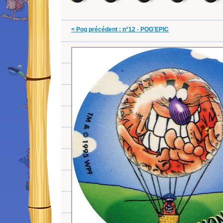
< Pog précédent : n°12 - POG'EPIC