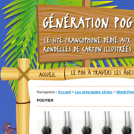
GÉNÉRATION POG
LE SITE FRANCOPHONE DÉDIÉ AUX
RONDELLES DE CARTON ILLUSTRÉES
LE POG À TRAVERS LES ÂGES
ACCUEIL
Navigation :
Accueil
>
Les principales séries
>
World Pog 
POG'FIER