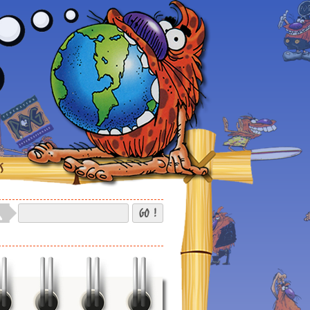
S
GO !