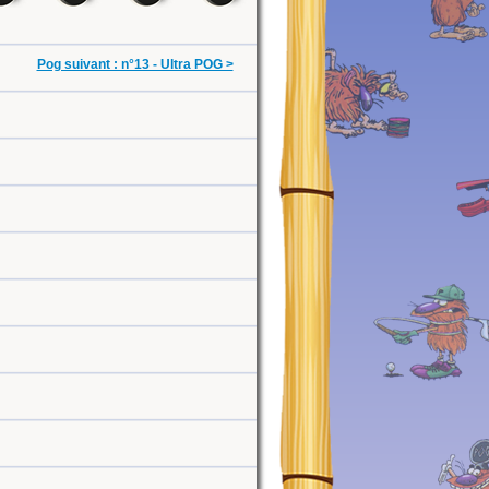
Pog suivant : n°13 - Ultra POG >