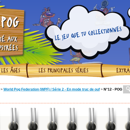
POG
LE JEU QUE TU COLLECTIONNES
IÉ AUX
USTRÉES
 LES ÂGES
LES PRINCIPALES SÉRIES
EXTRA
>
World Pog Federation (WPF) / Série 2 - En mode truc de ouf
>
N°12 - POG