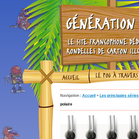
GÉNÉRATION 
LE SITE FRANCOPHONE DÉD
RONDELLES DE CARTON ILL
LE POG À TRAVERS
ACCUEIL
Navigation :
Accueil
>
Les principales séries
polaire