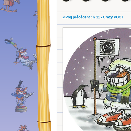
< Pog précédent : n°11 - Crazy POG I