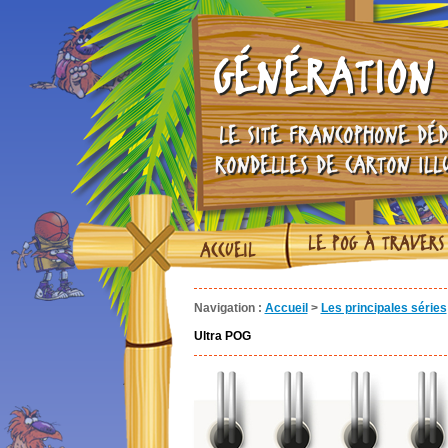
GÉNÉRATION 
LE SITE FRANCOPHONE DÉD
RONDELLES DE CARTON ILL
LE POG À TRAVERS
ACCUEIL
Navigation :
Accueil
>
Les principales séries
Ultra POG