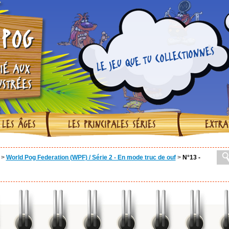
POG
LE JEU QUE TU COLLECTIONNES
IÉ AUX
USTRÉES
 LES ÂGES
LES PRINCIPALES SÉRIES
EXTRA
>
World Pog Federation (WPF) / Série 2 - En mode truc de ouf
>
N°13 -