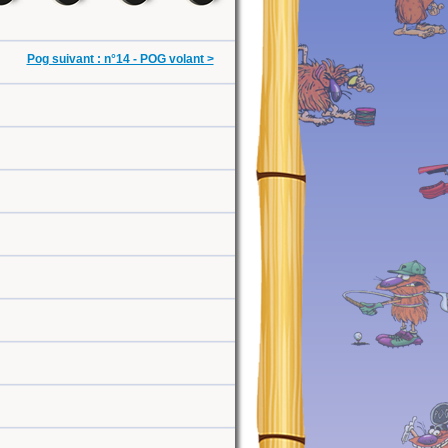
Pog suivant : n°14 - POG volant >