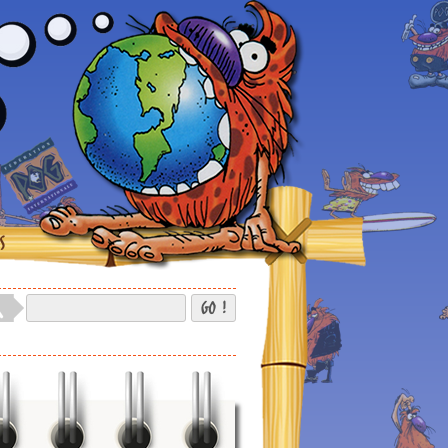
S
GO !