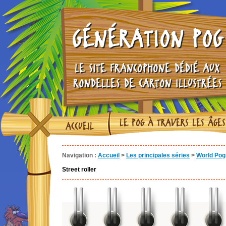
GÉNÉRATION POG
LE SITE FRANCOPHONE DÉDIÉ AUX
RONDELLES DE CARTON ILLUSTRÉES
LE POG À TRAVERS LES ÂGES
ACCUEIL
Navigation :
Accueil
>
Les principales séries
>
World Pog 
Street roller