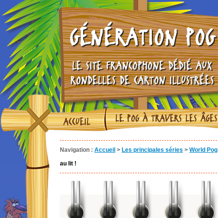
GÉNÉRATION POG
LE SITE FRANCOPHONE DÉDIÉ AUX
RONDELLES DE CARTON ILLUSTRÉES
LE POG À TRAVERS LES ÂGES
ACCUEIL
Navigation :
Accueil
>
Les principales séries
>
World Pog 
au lit !