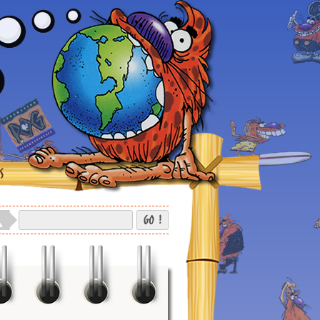
S
GO !