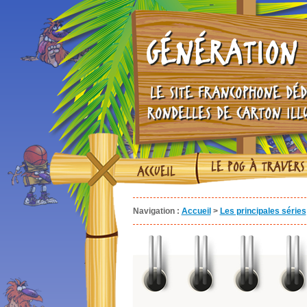
GÉNÉRATION 
LE SITE FRANCOPHONE DÉD
RONDELLES DE CARTON ILL
LE POG À TRAVERS
ACCUEIL
Navigation :
Accueil
>
Les principales séries