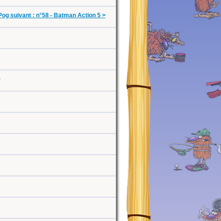
Pog suivant : n°58 - Batman Action 5 >
0