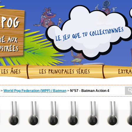
POG
LE JEU QUE TU COLLECTIONNES
IÉ AUX
USTRÉES
 LES ÂGES
LES PRINCIPALES SÉRIES
EXTRA
>
World Pog Federation (WPF) / Batman
>
N°57 - Batman Action 4