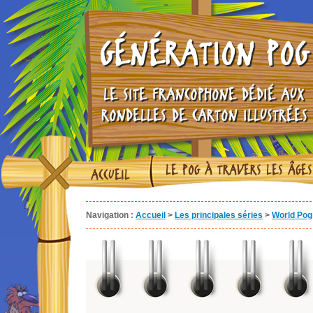
GÉNÉRATION POG
LE SITE FRANCOPHONE DÉDIÉ AUX
RONDELLES DE CARTON ILLUSTRÉES
LE POG À TRAVERS LES ÂGES
ACCUEIL
Navigation :
Accueil
>
Les principales séries
>
World Pog