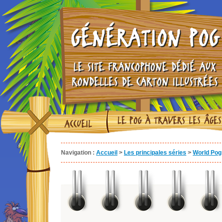
GÉNÉRATION POG
LE SITE FRANCOPHONE DÉDIÉ AUX
RONDELLES DE CARTON ILLUSTRÉES
LE POG À TRAVERS LES ÂGES
ACCUEIL
Navigation :
Accueil
>
Les principales séries
>
World Pog