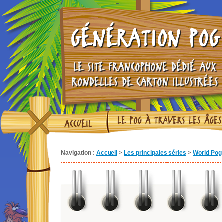
GÉNÉRATION POG
LE SITE FRANCOPHONE DÉDIÉ AUX
RONDELLES DE CARTON ILLUSTRÉES
LE POG À TRAVERS LES ÂGES
ACCUEIL
Navigation :
Accueil
>
Les principales séries
>
World Pog