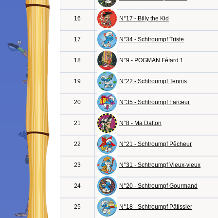
16
N°17 - Billy the Kid
17
N°34 - Schtroumpf Triste
18
N°9 - POGMAN Fétard 1
19
N°22 - Schtroumpf Tennis
20
N°35 - Schtroumpf Farceur
21
N°8 - Ma Dalton
22
N°21 - Schtroumpf Pêcheur
23
N°31 - Schtroumpf Vieux-vieux
24
N°20 - Schtroumpf Gourmand
25
N°18 - Schtroumpf Pâtissier