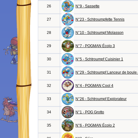
26
N°9 - Sassette
27
N°23 - Schtroumpfette Tennis
28
N°10 - Schtroumpf Molasson
29
N°7 - POGMAN Écolo 3
30
N°5 - Schtroumpf Cuisinier 1
31
N°29 - Schtroumpf Lanceur de boule
32
N°4 - POGMAN Cool 4
33
N°26 - Schtroumpf Explorateur
34
N°1 - POG Grotto
35
N°6 - POGMAN Écolo 2