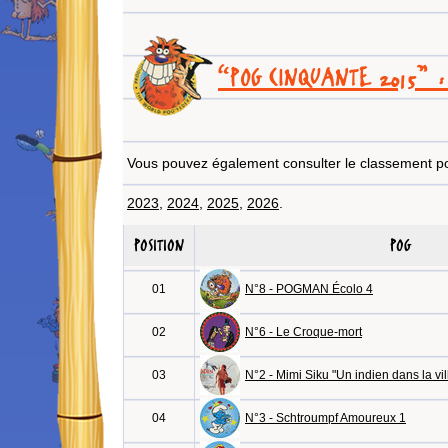
“POG CINQUANTE 2015” :
Vous pouvez également consulter le classement p
2023
,
2024
,
2025
,
2026
.
POSITION
POG
01
N°8 - POGMAN Écolo 4
02
N°6 - Le Croque-mort
03
N°2 - Mimi Siku "Un indien dans la vil
04
N°3 - Schtroumpf Amoureux 1