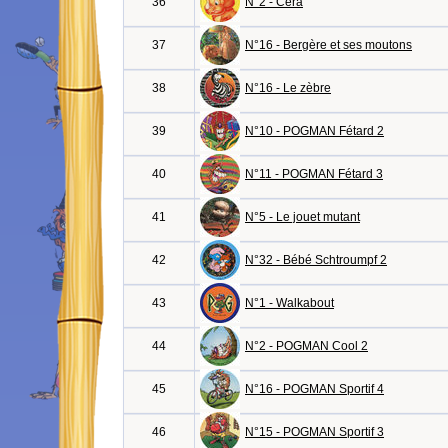
36
N°2 - Céra
37
N°16 - Bergère et ses moutons
38
N°16 - Le zèbre
39
N°10 - POGMAN Fétard 2
40
N°11 - POGMAN Fétard 3
41
N°5 - Le jouet mutant
42
N°32 - Bébé Schtroumpf 2
43
N°1 - Walkabout
44
N°2 - POGMAN Cool 2
45
N°16 - POGMAN Sportif 4
46
N°15 - POGMAN Sportif 3