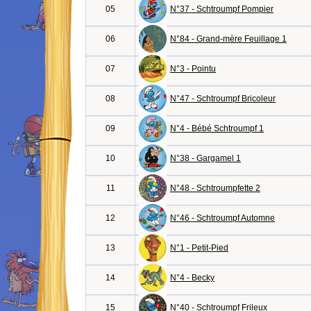
05
N°37 - Schtroumpf Pompier
06
N°84 - Grand-mère Feuillage 1
07
N°3 - Pointu
08
N°47 - Schtroumpf Bricoleur
09
N°4 - Bébé Schtroumpf 1
10
N°38 - Gargamel 1
11
N°48 - Schtroumpfette 2
12
N°46 - Schtroumpf Automne
13
N°1 - Petit-Pied
14
N°4 - Becky
15
N°40 - Schtroumpf Frileux