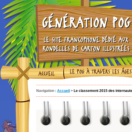
GÉNÉRATION POG
LE SITE FRANCOPHONE DÉDIÉ AUX
RONDELLES DE CARTON ILLUSTRÉES
LE POG À TRAVERS LES ÂGES
ACCUEIL
Navigation :
Accueil
>
Le classement 2015 des internaut