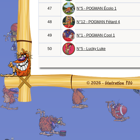
47
N°5 - POGMAN Écolo 1
48
N°12 - POGMAN Fétard 4
49
N°1 - POGMAN Cool 1
50
N°5 - Lucky Luke
Génération POG
© 2026 -