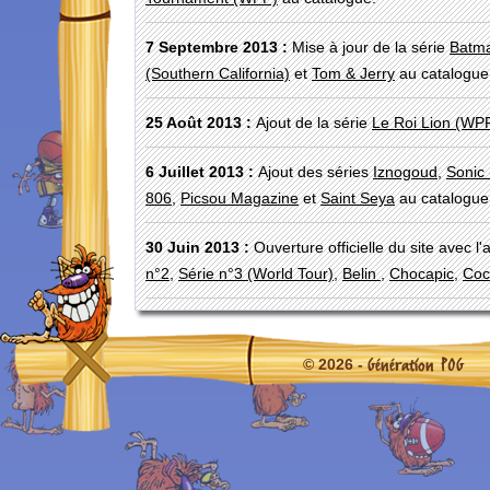
7 Septembre 2013 :
Mise à jour de la série
Batm
(Southern California)
et
Tom & Jerry
au catalogue
25 Août 2013 :
Ajout de la série
Le Roi Lion (WP
6 Juillet 2013 :
Ajout des séries
Iznogoud
,
Sonic 
806
,
Picsou Magazine
et
Saint Seya
au catalogue
30 Juin 2013 :
Ouverture officielle du site avec l
n°2
,
Série n°3 (World Tour)
,
Belin
,
Chocapic
,
Coc
Génération POG
© 2026 -