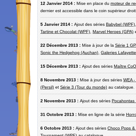
12 Janvier 2014 :
Mise en place du
moteur de re
dernier est accessible dans le coin supérieur droi
5 Janvier 2014 :
Ajout des séries
Babybel (WPF)
Tartine et Chocolat (WPF)
,
Marvel Heroes (GPA)
22 Décembre 2013 :
Mise à jour de la
Série 1 GP
Sonic the Hedgehog (Auchan)
,
Galeries Lafayette
15 Décembre 2013 :
Ajout des séries
Maître Co
8 Novembre 2013 :
Mise à jour des séries
WEA -
(Persil)
et
Série 3 (Tour du monde)
au catalogue.
2 Novembre 2013 :
Ajout des séries
Pocahontas
31 Octobre 2013 :
Mise en ligne de la série
Horr
6 Octobre 2013 :
Ajout des séries
Choco Pops &
Tournament (WPF)
au catalogue.