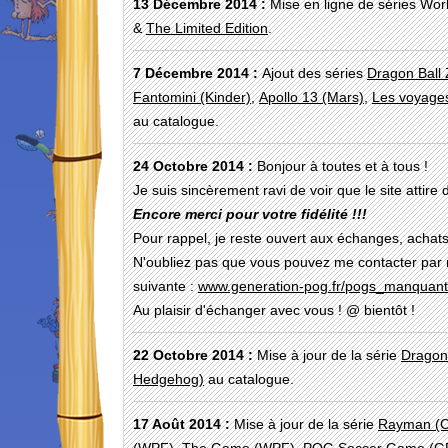
13 Décembre 2014 :
Mise en ligne de séries Wor
&
The Limited Edition
.
7 Décembre 2014 :
Ajout des séries
Dragon Ball 
Fantomini (Kinder)
,
Apollo 13 (Mars)
,
Les voyages 
au catalogue.
24 Octobre 2014 :
Bonjour à toutes et à tous !
Je suis sincèrement ravi de voir que le site attire 
Encore merci pour votre fidélité !!!
Pour rappel, je reste ouvert aux échanges, achats
N'oubliez pas que vous pouvez me contacter par 
suivante :
www.generation-pog.fr/pogs_manquants
Au plaisir d'échanger avec vous ! @ bientôt !
22 Octobre 2014 :
Mise à jour de la série
Dragon 
Hedgehog)
au catalogue.
17 Août 2014 :
Mise à jour de la série
Rayman (C