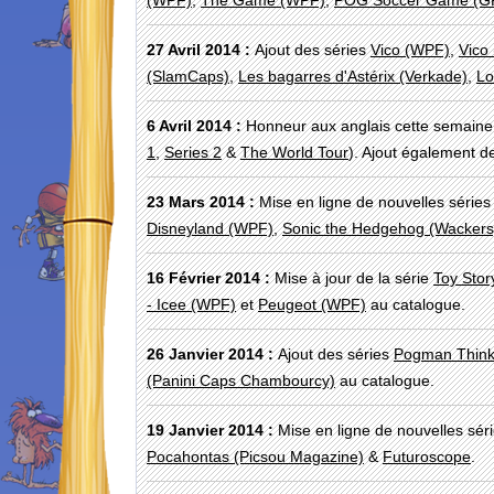
(WPF)
,
The Game (WPF)
,
POG Soccer Game (G
27 Avril 2014 :
Ajout des séries
Vico (WPF)
,
Vico
(SlamCaps)
,
Les bagarres d'Astérix (Verkade)
,
Lo
6 Avril 2014 :
Honneur aux anglais cette semaine 
1
,
Series 2
&
The World Tour
). Ajout également d
23 Mars 2014 :
Mise en ligne de nouvelles séries
Disneyland (WPF)
,
Sonic the Hedgehog (Wackers
16 Février 2014 :
Mise à jour de la série
Toy Sto
- Icee (WPF)
et
Peugeot (WPF)
au catalogue.
26 Janvier 2014 :
Ajout des séries
Pogman Think
(Panini Caps Chambourcy)
au catalogue.
19 Janvier 2014 :
Mise en ligne de nouvelles sér
Pocahontas (Picsou Magazine)
&
Futuroscope
.